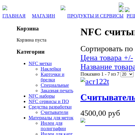
ГЛАВНАЯ
МАГАЗИН
ПРОДУКТЫ И СЕРВИСЫ
РЕ
Корзина
NFC cчиты
Корзина пуста
Сортировать по
Категории
Цена товара +/-
NFC метки
Название товар
Наклейки
Показано 1 - 7 из 7
Карточки и
брелки
Специальные
Заказная печать
Считывател
NFC наборы
NFC сервисы и ПО
Средства разработки
4500,00 руб
Считыватели
Материалы для меток
Инлеи для
полиграфии
Инлеи для карт