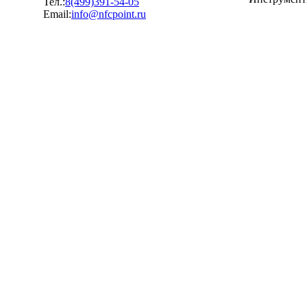
Тел.:
8(499)391-54-05
Email:
info@nfcpoint.ru