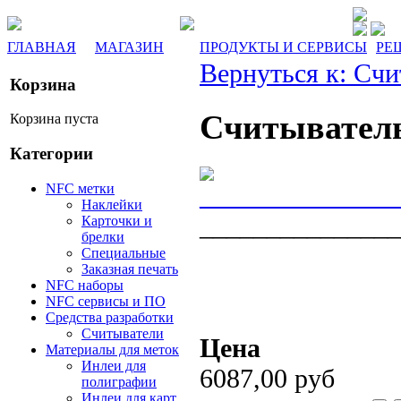
ГЛАВНАЯ
МАГАЗИН
ПРОДУКТЫ И СЕРВИСЫ
РЕ
Вернуться к: Сч
Корзина
Считывател
Корзина пуста
Категории
NFC метки
Наклейки
_______________
Карточки и
брелки
Специальные
Заказная печать
NFC наборы
NFC сервисы и ПО
Средства разработки
Считыватели
Цена
Материалы для меток
Инлеи для
6087,00 руб
полиграфии
Инлеи для карт