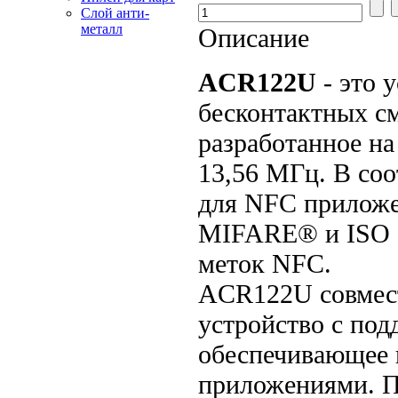
Слой анти-
металл
Описание
ACR122U
- это 
бесконтактных см
разработанное на
13,56 МГц. В соо
для NFC приложе
MIFARE® и ISO 1
меток NFC.
ACR122U совмест
устройство с под
обеспечивающее 
приложениями. Пр